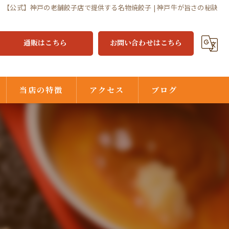
【公式】神戸の老舗餃子店で提供する名物焼餃子 | 神戸牛が旨さの秘訣
通販はこちら
お問い合わせはこちら
当店の特徴
アクセス
ブログ
焼餃子
水餃子
ジャジャ麺
味噌だれ
中華街