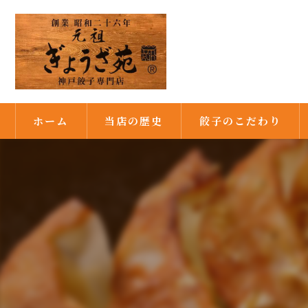
ホーム
当店の歴史
餃子のこだわり
満州由来の餃子
焼き餃子発祥の店
秘伝の味噌ダレ
満州式の皮作り
ピーナッツ油で焼き上げ