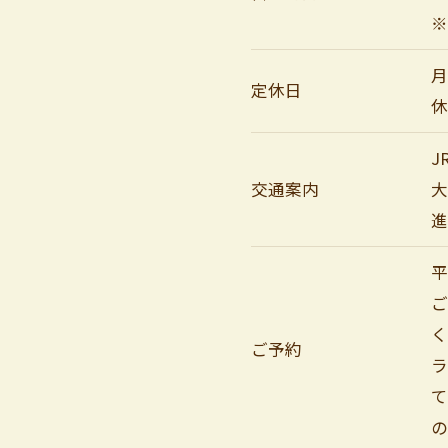
※
月
定休日
休
J
交通案内
進
平
ご予約
の