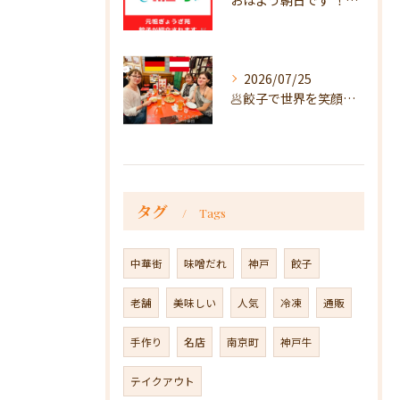
おはよう朝日です ！で放送
2026/07/25
🥟餃子で世界を笑顔に🥟
タグ
Tags
中華街
味噌だれ
神戸
餃子
老舗
美味しい
人気
冷凍
通販
手作り
名店
南京町
神戸牛
テイクアウト