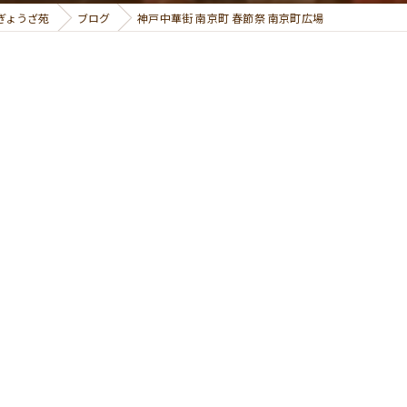
ぎょうざ苑
ブログ
神戸中華街 南京町 春節祭 南京町広場