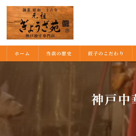
ホーム
当店の歴史
餃子のこだわり
満州由来の餃子
焼き餃子発祥の店
神戸中
秘伝の味噌ダレ
満州式の皮作り
ピーナッツ油で焼き上げ