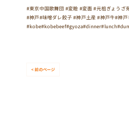
#東京中国歌舞団 #変瞼 #変面 #元祖ぎょう
#神戸#味噌ダレ餃子 #神戸土産 #神戸牛#神
#kobe#kobebeef#gyoza#dinner#lunch#dum
< 前のページ