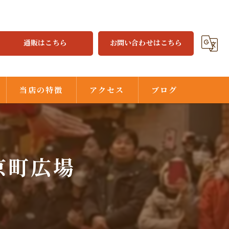
通販はこちら
お問い合わせはこちら
当店の特徴
アクセス
ブログ
焼餃子
水餃子
京町広場
ジャジャ麺
味噌だれ
中華街