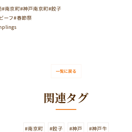
ざ苑#南京町#神戸南京町#餃子
戸ビーフ#春節祭
plings
一覧に戻る
関連タグ
#南京町
#餃子
#神戸
#神戸牛