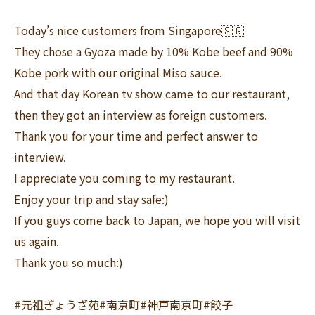
Today’s nice customers from Singapore🇸🇬
They chose a Gyoza made by 10% Kobe beef and 90%
Kobe pork with our original Miso sauce.
And that day Korean tv show came to our restaurant,
then they got an interview as foreign customers.
Thank you for your time and perfect answer to
interview.
I appreciate you coming to my restaurant.
Enjoy your trip and stay safe:)
If you guys come back to Japan, we hope you will visit
us again.
Thank you so much:)
#元祖ぎょうざ苑#南京町#神戸南京町#餃子