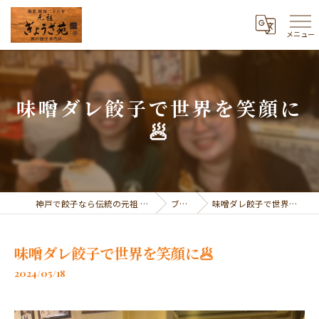
メニュー
味噌ダレ餃子で世界を笑顔に
🥟
神戸で餃子なら伝統の元祖 ぎょうざ苑
ブログ
味噌ダレ餃子で世界を笑顔に🥟
味噌ダレ餃子で世界を笑顔に🥟
2024/05/18