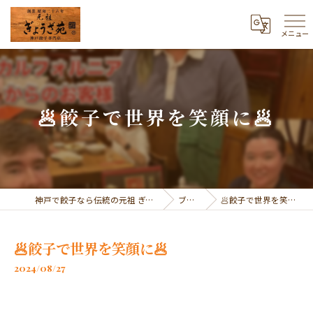
メニュー
🥟餃子で世界を笑顔に🥟
神戸で餃子なら伝統の元祖 ぎょうざ苑
ブログ
🥟餃子で世界を笑顔に🥟
🥟餃子で世界を笑顔に🥟
2024/08/27