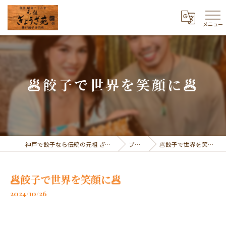
メニュー
🥟餃子で世界を笑顔に🥟
神戸で餃子なら伝統の元祖 ぎょうざ苑
ブログ
🥟餃子で世界を笑顔に🥟
🥟餃子で世界を笑顔に🥟
2024/10/26