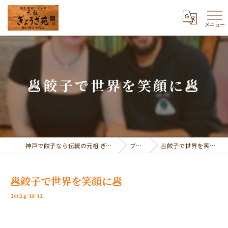
メニュー
🥟餃子で世界を笑顔に🥟
神戸で餃子なら伝統の元祖 ぎょうざ苑
ブログ
🥟餃子で世界を笑顔に🥟
🥟餃子で世界を笑顔に🥟
2024/11/12