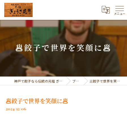
メニュー
🥟餃子で世界を笑顔に🥟
神戸で餃子なら伝統の元祖 ぎょうざ苑
ブログ
🥟餃子で世界を笑顔に🥟
🥟餃子で世界を笑顔に🥟
2024/12/06