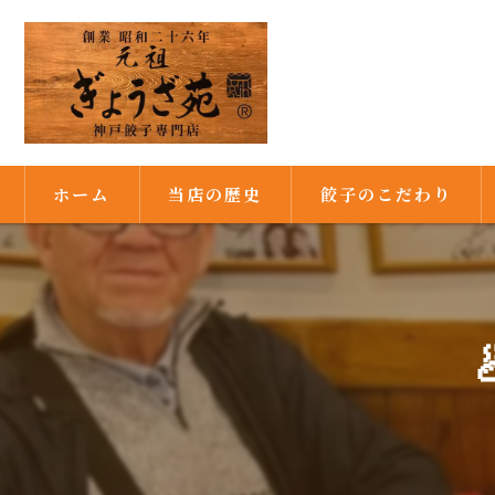
ホーム
当店の歴史
餃子のこだわり
満州由来の餃子
焼き餃子発祥の店
秘伝の味噌ダレ
満州式の皮作り
ピーナッツ油で焼き上げ