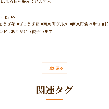
広まる日を夢みています🥟
thgyoza
f #元祖ぎょうざ苑 #ぎょうざ苑 #南京町グルメ #南京町食べ歩き 
ウンド #ありがとう餃子います
一覧に戻る
関連タグ