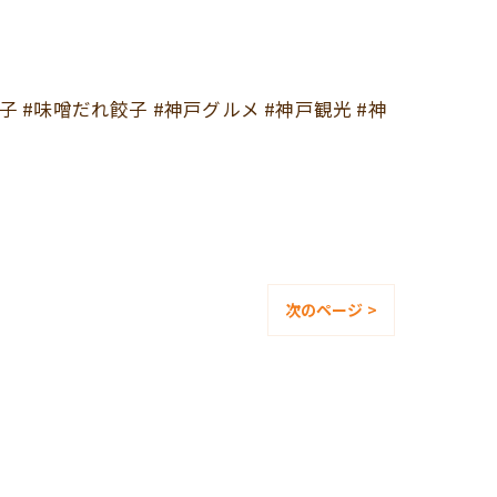
#餃子 #味噌だれ餃子 #神戸グルメ #神戸観光 #神
次のページ >