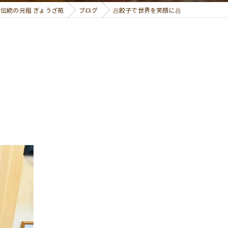
伝統の元祖 ぎょうざ苑
ブログ
🥟餃子で世界を笑顔に🥟