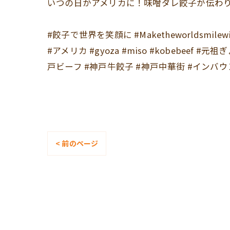
いつの日かアメリカに！味噌ダレ餃子が伝わり
#餃子で世界を笑顔に #Maketheworldsmilewi
#アメリカ #gyoza #miso #kobebee
戸ビーフ #神戸牛餃子 #神戸中華街 #インバ
< 前のページ