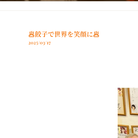
神戸牛使用の餡
🥟餃子で世界を笑顔に🥟
2025/03/17