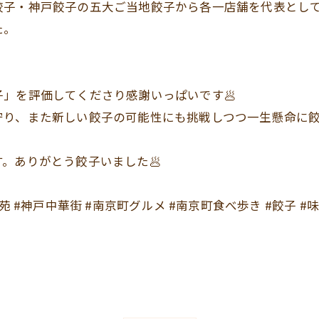
餃子・神戸餃子の五大ご当地餃子から各一店舗を代表とし
た。
」を評価してくださり感謝いっぱいです🥟
守り、また新しい餃子の可能性にも挑戦しつつ一生懸命に
。ありがとう餃子いました🥟
ょうざ苑 #神戸中華街 #南京町グルメ #南京町食べ歩き #餃子