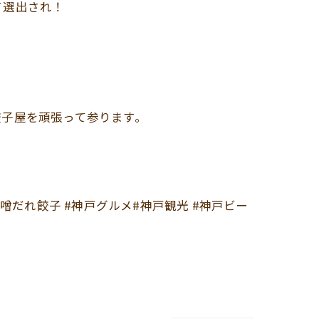
て選出され！
餃子屋を頑張って参ります。
 #味噌だれ餃子 #神戸グルメ#神戸観光 #神戸ビー