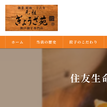
ホーム
当店の歴史
餃子のこだわり
満州由来の餃子
焼き餃子発祥の店
住友生命
秘伝の味噌ダレ
満州式の皮作り
ピーナッツ油で焼き上げ