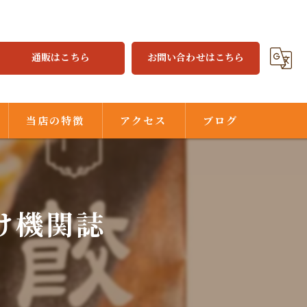
通販はこちら
お問い合わせはこちら
当店の特徴
アクセス
ブログ
焼餃子
水餃子
向け機関誌
ジャジャ麺
味噌だれ
中華街