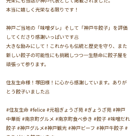
光栄にも当店が神戸代表として掲載されました。
本当に嬉しく光栄なる限りです！
神戸ご当地の「味噌ダレ」そして「神戸牛餃子」を評価
してくださり感謝いっぱいです🥟
大きな励みにして！これからも伝統と歴史を守り、また
新しい餃子の可能性にも挑戦しつつ一生懸命に餃子屋を
頑張って参ります。
住友生命様！塚田様！に心から感謝しています。ありが
とう餃子いました🥟
#住友生命 #felice #元祖ぎょうざ苑 #ぎょうざ苑 #神戸
中華街 #南京町グルメ #南京町食べ歩き #餃子 #味噌だれ
餃子 #神戸グルメ#神戸観光 #神戸ビーフ #神戸牛餃子 #