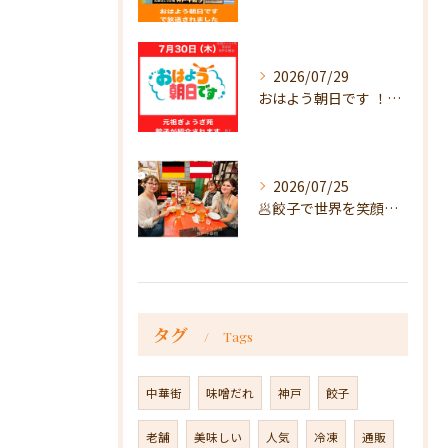
2026/07/29
おはよう朝日です ！で放送
2026/07/25
🥟餃子で世界を笑顔に🥟
タグ
Tags
中華街
味噌だれ
神戸
餃子
老舗
美味しい
人気
冷凍
通販