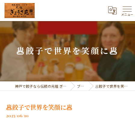
メニュー
🥟餃子で世界を笑顔に🥟
神戸で餃子なら伝統の元祖 ぎょうざ苑
ブログ
🥟餃子で世界を笑顔に🥟
🥟餃子で世界を笑顔に🥟
2025/06/10