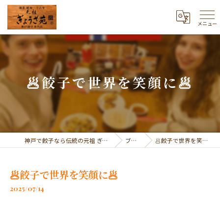
メニュー
🥟餃子で世界を笑顔に🥟
神戸で餃子なら伝統の元祖 ぎょうざ苑
ブログ
🥟餃子で世界を笑顔に🥟
🥟餃子で世界を笑顔に🥟
2025/07/14