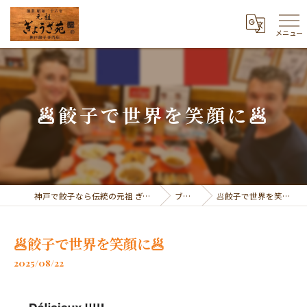
メニュー
🥟餃子で世界を笑顔に🥟
神戸で餃子なら伝統の元祖 ぎょうざ苑
ブログ
🥟餃子で世界を笑顔に🥟
🥟餃子で世界を笑顔に🥟
2025/08/22