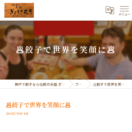
メニュー
🥟餃子で世界を笑顔に🥟
神戸で餃子なら伝統の元祖 ぎょうざ苑
ブログ
🥟餃子で世界を笑顔に🥟
🥟餃子で世界を笑顔に🥟
2025/09/29