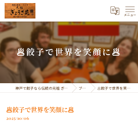
メニュー
🥟餃子で世界を笑顔に🥟
神戸で餃子なら伝統の元祖 ぎょうざ苑
ブログ
🥟餃子で世界を笑顔に🥟
🥟餃子で世界を笑顔に🥟
2025/10/06