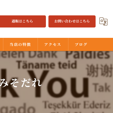
通販はこちら
お問い合わせはこちら
当店の特徴
アクセス
ブログ
焼餃子
水餃子
 みそだれ
ジャジャ麺
味噌だれ
中華街