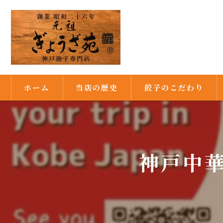
ホーム
当店の歴史
餃子のこだわり
満州由来の餃子
焼き餃子発祥の店
神戸中華
秘伝の味噌ダレ
満州式の皮作り
ピーナッツ油で焼き上げ