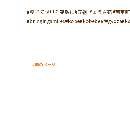
#餃子で世界を笑顔に#元祖ぎょうざ苑#南京町
#bringingsmiles#kobe#kobebeef#gyoza#k
< 前のページ