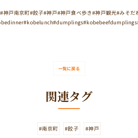
#神戸南京町#餃子#神戸#神戸食べ歩き#神戸観光#みそだ
obedinner#kobelunch#dumplings#kobebeefdumplings
一覧に戻る
関連タグ
#南京町
#餃子
#神戸