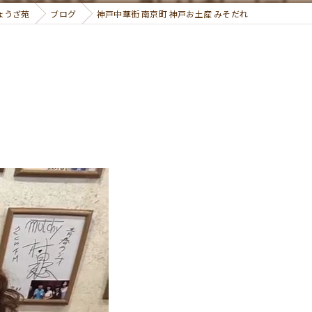
ょうざ苑
ブログ
神戸中華街 南京町 神戸お土産 みそだれ