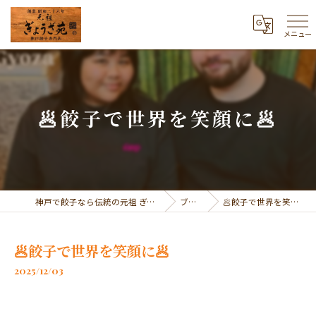
メニュー
🥟餃子で世界を笑顔に🥟
神戸で餃子なら伝統の元祖 ぎょうざ苑
ブログ
🥟餃子で世界を笑顔に🥟
🥟餃子で世界を笑顔に🥟
2025/12/03