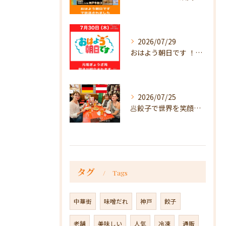
2026/07/29
おはよう朝日です ！で放送
2026/07/25
🥟餃子で世界を笑顔に🥟
タグ
Tags
中華街
味噌だれ
神戸
餃子
老舗
美味しい
人気
冷凍
通販