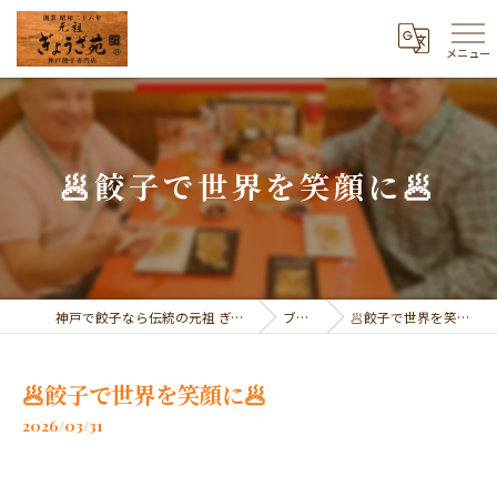
メニュー
🥟餃子で世界を笑顔に🥟
神戸で餃子なら伝統の元祖 ぎょうざ苑
ブログ
🥟餃子で世界を笑顔に🥟
🥟餃子で世界を笑顔に🥟
2026/03/31