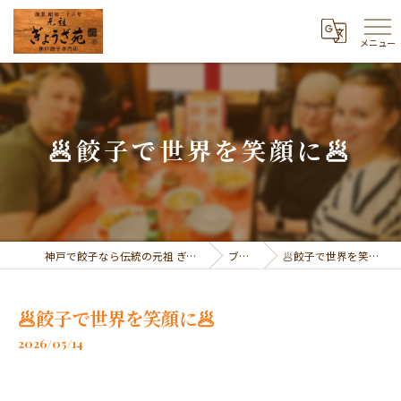
メニュー
🥟餃子で世界を笑顔に🥟
神戸で餃子なら伝統の元祖 ぎょうざ苑
ブログ
🥟餃子で世界を笑顔に🥟
🥟餃子で世界を笑顔に🥟
2026/05/14