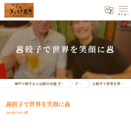
メニュー
🥟餃子で世界を笑顔に🥟
神戸で餃子なら伝統の元祖 ぎょうざ苑
ブログ
🥟餃子で世界を笑顔に🥟
🥟餃子で世界を笑顔に🥟
2026/05/28