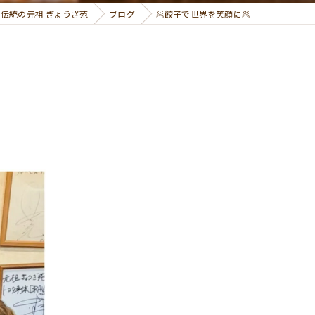
伝統の元祖 ぎょうざ苑
ブログ
🥟餃子で世界を笑顔に🥟