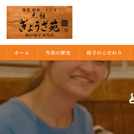
ホーム
当店の歴史
餃子のこだわり
満州由来の餃子
焼き餃子発祥の店
秘伝の味噌ダレ
満州式の皮作り
ピーナッツ油で焼き上げ