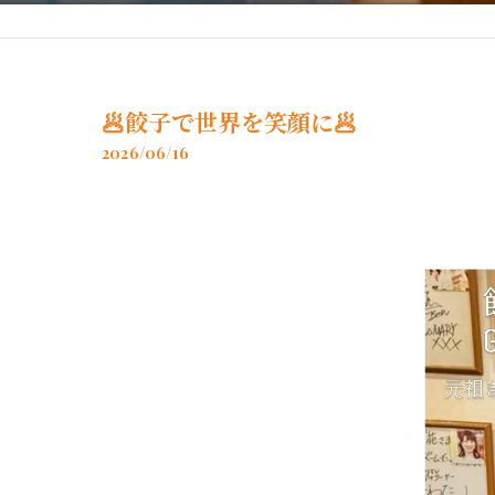
神戸牛使用の餡
🥟餃子で世界を笑顔に🥟
2026/06/16