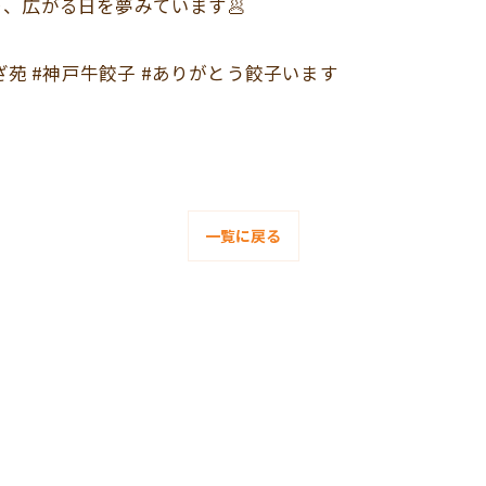
、広がる日を夢みています🥟
ざ苑 #神戸牛餃子 #ありがとう餃子います
一覧に戻る