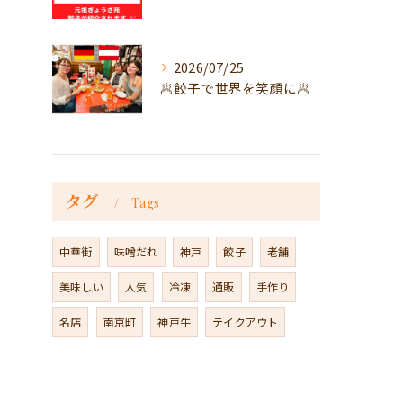
2026/07/25
🥟餃子で世界を笑顔に🥟
タグ
Tags
中華街
味噌だれ
神戸
餃子
老舗
美味しい
人気
冷凍
通販
手作り
名店
南京町
神戸牛
テイクアウト