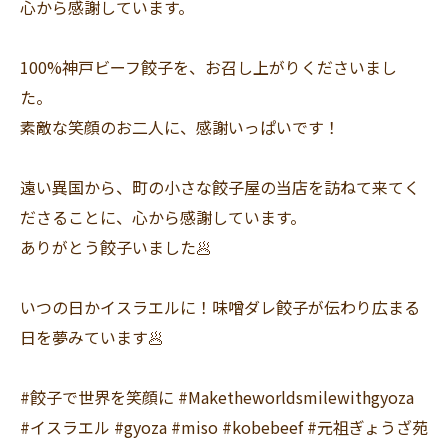
心から感謝しています。
100%神戸ビーフ餃子を、お召し上がりくださいまし
た。
素敵な笑顔のお二人に、感謝いっぱいです！
遠い異国から、町の小さな餃子屋の当店を訪ねて来てく
ださることに、心から感謝しています。
ありがとう餃子いました🥟
いつの日かイスラエルに！味噌ダレ餃子が伝わり広まる
日を夢みています🥟
#餃子で世界を笑顔に #Maketheworldsmilewithgyoza
#イスラエル #gyoza #miso #kobebeef #元祖ぎょうざ苑