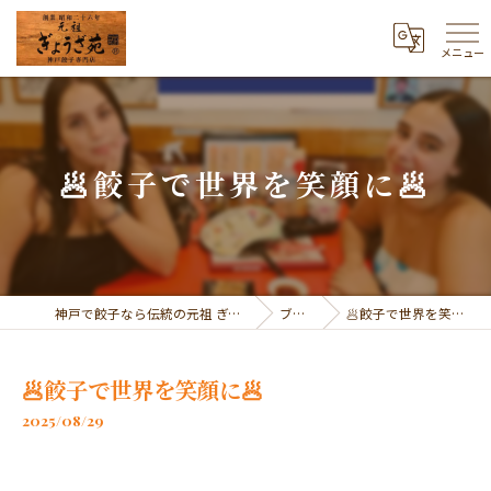
メニュー
🥟餃子で世界を笑顔に🥟
神戸で餃子なら伝統の元祖 ぎょうざ苑
ブログ
🥟餃子で世界を笑顔に🥟
🥟餃子で世界を笑顔に🥟
2025/08/29